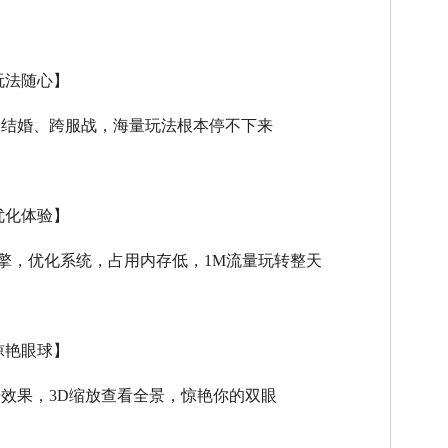
玩法随心】
、结婚、跨服战，海量玩法根本停不下来
优化体验】
擎，优化系统，占用内存低，
1M
流量玩转整天
惊艳眼球】
击效果，
3D
缩放查看全景，惊艳你的双眼