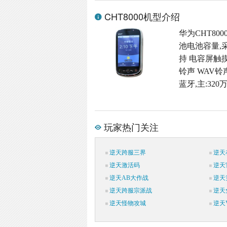
CHT8000机型介绍
华为CHT800
池电池容量,采用直
持 电容屏触摸屏
铃声 WAV铃
蓝牙,主:32
玩家热门关注
逆天跨服三界
逆天
逆天激活码
逆天
逆天AB大作战
逆天
逆天跨服宗派战
逆天
逆天怪物攻城
逆天V