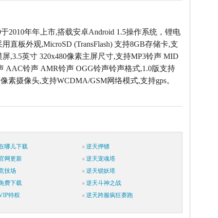
0于2010年年上市,搭载安卓Android 1.5操作系统，锂电
板外观,MicroSD (TransFlash) 支持8GB存储卡,支
,3.5英寸 320x480像素主屏尺寸,支持MP3铃声 MID
声 AAC铃声 AMR铃声 OGG铃声铃声格式,1.0版支持
0万像素摄像头,支持WCDMA/GSM网络模式,支持gps。
在哪儿下载
逆天押镖
官网更新
逆天宠魂塔
竞技场
逆天锁妖塔
免费下载
逆天斗神之战
IP特权
逆天跨服疯狂赛跑