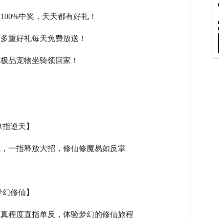
，100%中奖，天天都有好礼！
，多重好礼每天免费放送！
，极品宠物坐骑领回家！
单指逆天】
式，一指释放大招，修仙修魔易如反掌
梦幻修仙】
逼真程度直指单反，体验梦幻的修仙旅程