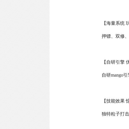
【海量系统 
押镖、双修
【自研引擎 
自研
mango
引
【技能效果 
独特粒子打