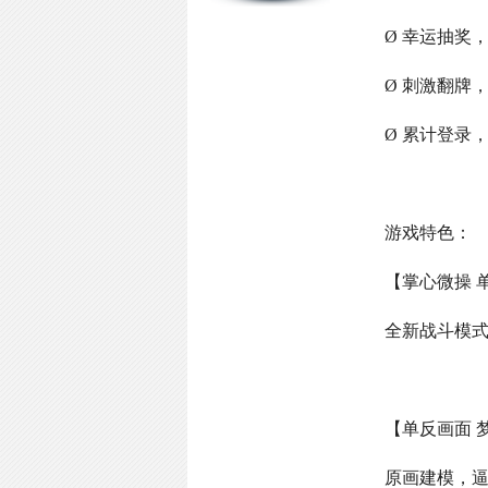
Ø 幸运抽奖
Ø 刺激翻牌
Ø 累计登录
游戏特色：
【掌心微操 
全新战斗模
【单反画面 
原画建模，