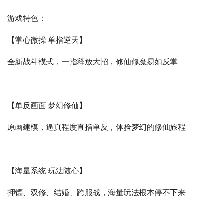
游戏特色：
【掌心微操 单指逆天】
全新战斗模式，一指释放大招，修仙修魔易如反掌
【单反画面 梦幻修仙】
原画建模，逼真程度直指单反，体验梦幻的修仙旅程
【海量系统 玩法随心】
押镖、双修、结婚、跨服战，海量玩法根本停不下来