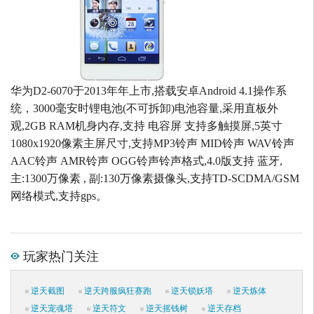
华为D2-6070于2013年年上市,搭载安卓Android 4.1操作系
统，3000毫安时锂电池(不可拆卸)电池容量,采用直板外
观,2GB RAM机身内存,支持 电容屏 支持多触摸屏,5英寸
1080x1920像素主屏尺寸,支持MP3铃声 MID铃声 WAV铃声
AAC铃声 AMR铃声 OGG铃声铃声格式,4.0版支持 蓝牙,
主:1300万像素 , 副:130万像素摄像头,支持TD-SCDMA/GSM
网络模式,支持gps。
玩家热门关注
逆天截图
逆天跨服疯狂赛跑
逆天锁妖塔
逆天炼体
逆天宠魂塔
逆天符文
逆天摇钱树
逆天存档