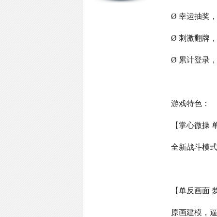
Ø 幸运抽奖
Ø 刺激翻牌
Ø 累计登录
游戏特色：
【掌心微操 
全新战斗模
【单反画面 
原画建模，