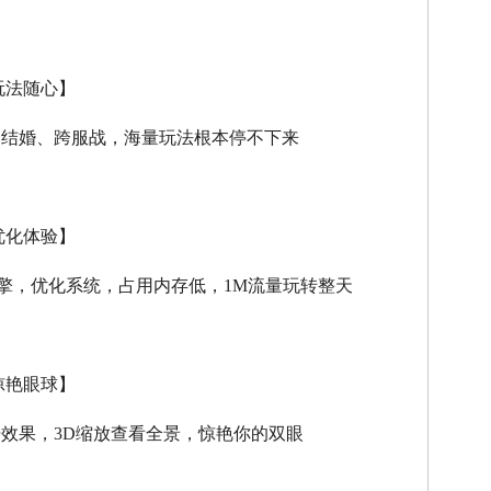
玩法随心】
、结婚、跨服战，海量玩法根本停不下来
优化体验】
擎，优化系统，占用内存低，
1M
流量玩转整天
惊艳眼球】
击效果，
3D
缩放查看全景，惊艳你的双眼