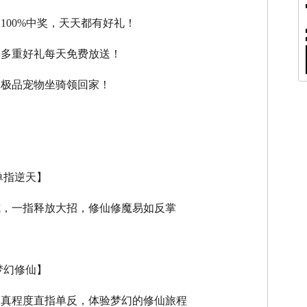
，100%中奖，天天都有好礼！
，多重好礼每天免费放送！
，极品宠物坐骑领回家！
单指逆天】
式，一指释放大招，修仙修魔易如反掌
梦幻修仙】
逼真程度直指单反，体验梦幻的修仙旅程