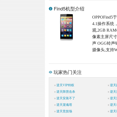
Find5机型介绍
OPPOFind
4.1操作系统
观,2GB RA
像素主屏尺寸,
声 OGG铃声铃
摄像头,支持W
玩家热门关注
逆天VIP特权
逆天
逆天阵营击杀
逆天
逆天安装不了
逆天
逆天宠魂塔
逆天
逆天竞技场
逆天