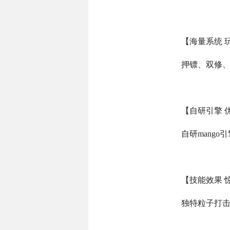
【海量系统 
押镖、双修
【自研引擎 
自研
mango
引
【技能效果 
独特粒子打