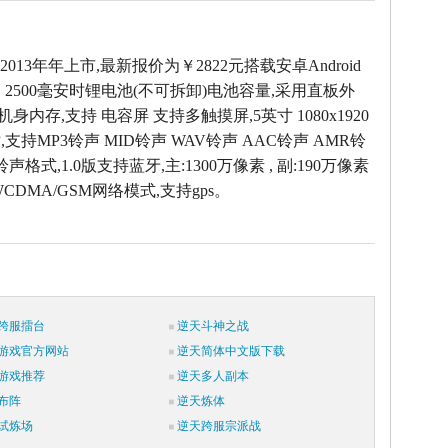
5于2013年年上市,最新报价为￥2822元搭载安卓Android
，2500毫安时锂电池(不可拆卸)电池容量,采用直板外
M机身内存,支持 电容屏 支持多触摸屏,5英寸 1080x1920
支持MP3铃声 MID铃声 WAV铃声 AAC铃声 AMR铃
声格式,1.0版支持蓝牙,主:1300万像素 , 副:190万像素
CDMA/GSM网络模式,支持gps。
跨服擂台
逆天斗神之战
游戏官方网站
逆天简体中文版下载
游戏推荐
逆天多人副本
布阵
逆天炼体
试炼场
逆天跨服宗派战