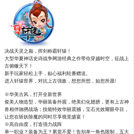
决战天灵之巅，挥剑称霸轩辕！
大型华夏神话史诗战争网游经典之作带你穿越时空，征战上
古俯瞰天下！
新手玩家轻松上手，贴心福利轮番赠送。
进入轩辕世界，对抗上古强敌，想您所想，如您所愿!
※华美古风，打开全新世界
俊美人物造型，华丽装备外观，绝美幻化翅膀，更有上古神
兽相伴驰骋战场；技能特效华丽震撼，宝石光效耀眼夺目，
让您在斩妖除魔的同时尽享视觉盛宴！
※高自由度，打造强力战阵
单一职业？装备为王？累觉不爱！告别单一角色限制，五大