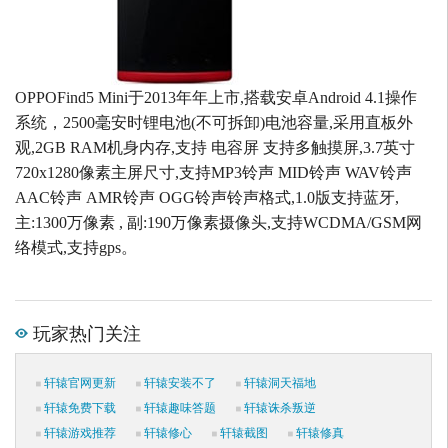
OPPOFind5 Mini于2013年年上市,搭载安卓Android 4.1操作
系统，2500毫安时锂电池(不可拆卸)电池容量,采用直板外
观,2GB RAM机身内存,支持 电容屏 支持多触摸屏,3.7英寸
720x1280像素主屏尺寸,支持MP3铃声 MID铃声 WAV铃声
AAC铃声 AMR铃声 OGG铃声铃声格式,1.0版支持蓝牙,
主:1300万像素 , 副:190万像素摄像头,支持WCDMA/GSM网
络模式,支持gps。
玩家热门关注
轩辕官网更新
轩辕安装不了
轩辕洞天福地
轩辕免费下载
轩辕趣味答题
轩辕诛杀叛逆
轩辕游戏推荐
轩辕修心
轩辕截图
轩辕修真