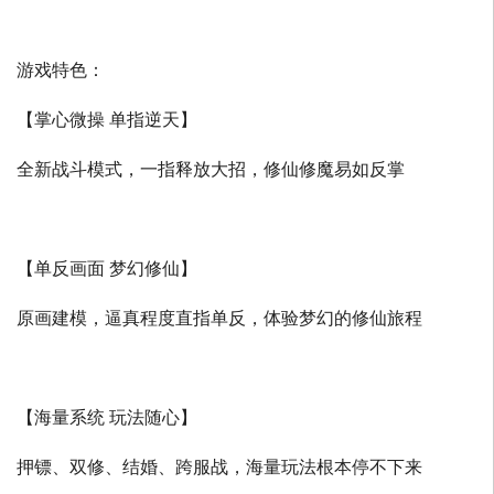
游戏特色：
【掌心微操 单指逆天】
全新战斗模式，一指释放大招，修仙修魔易如反掌
【单反画面 梦幻修仙】
原画建模，逼真程度直指单反，体验梦幻的修仙旅程
【海量系统 玩法随心】
押镖、双修、结婚、跨服战，海量玩法根本停不下来