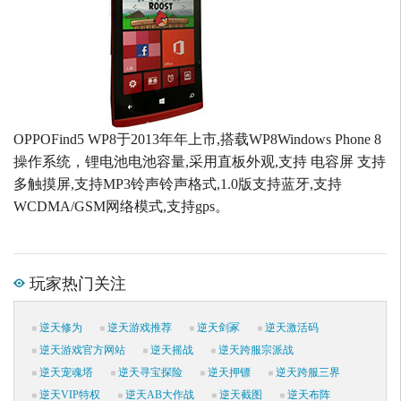
OPPOFind5 WP8于2013年年上市,搭载WP8Windows Phone 8
操作系统，锂电池电池容量,采用直板外观,支持 电容屏 支持
多触摸屏,支持MP3铃声铃声格式,1.0版支持蓝牙,支持
WCDMA/GSM网络模式,支持gps。
玩家热门关注
逆天修为
逆天游戏推荐
逆天剑冢
逆天激活码
逆天游戏官方网站
逆天摇战
逆天跨服宗派战
逆天宠魂塔
逆天寻宝探险
逆天押镖
逆天跨服三界
逆天VIP特权
逆天AB大作战
逆天截图
逆天布阵