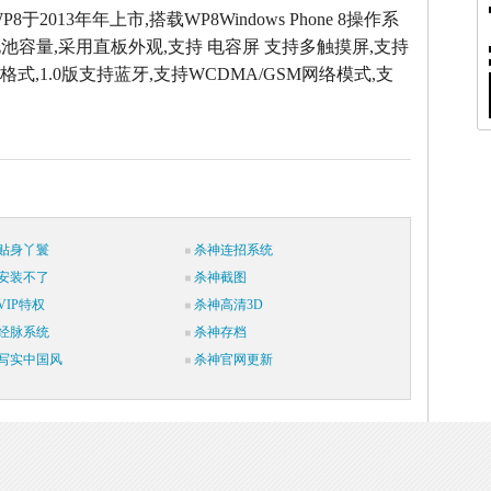
 WP8于2013年年上市,搭载WP8Windows Phone 8操作系
池容量,采用直板外观,支持 电容屏 支持多触摸屏,支持
格式,1.0版支持蓝牙,支持WCDMA/GSM网络模式,支
贴身丫鬟
杀神连招系统
安装不了
杀神截图
IP特权
杀神高清3D
经脉系统
杀神存档
写实中国风
杀神官网更新