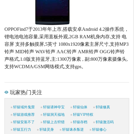
OPPOFind7于2013年年上市,搭载安卓Android 4.2操作系统，
锂电池电池容量,采用直板外观,2GB RAM机身内存,支持 电
容屏 支持多触摸屏,5英寸 1080x1920像素主屏尺寸,支持MP3
铃声 MID铃声 WAV铃声 AAC铃声 AMR铃声 OGG铃声铃
声格式,1.0版支持蓝牙,主:1300万像素 , 副:800万像素摄像头,
支持WCDMA/GSM网络模式,支持gps。
玩家热门关注
轩辕域外鬼窟
轩辕请神夺宝
轩辕仙体
轩辕修真
轩辕游戏推荐
轩辕洞天福地
轩辕VIP特权
轩辕安装不了
轩辕上古狩猎
轩辕存档
轩辕激活码
轩辕五行力
轩辕灵身
轩辕诛杀叛逆
轩辕修心