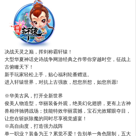
决战天灵之巅，挥剑称霸轩辕！
大型华夏神话史诗战争网游经典之作带你穿越时空，征战上
古俯瞰天下！
新手玩家轻松上手，贴心福利轮番赠送。
进入轩辕世界，对抗上古强敌，想您所想，如您所愿!
※华美古风，打开全新世界
俊美人物造型，华丽装备外观，绝美幻化翅膀，更有上古神
兽相伴驰骋战场；技能特效华丽震撼，宝石光效耀眼夺目，
让您在斩妖除魔的同时尽享视觉盛宴！
※高自由度，打造强力战阵
单一职业？装备为王？累觉不爱！告别单一角色限制，五大