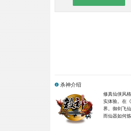
杀神介绍
修真仙侠风格
实体验。在
界。御剑飞
而仙器如何炼