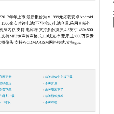
er于2012年年上市,最新报价为￥1999元搭载安卓Android
，1500毫安时锂电池(不可拆卸)电池容量,采用直板外
M机身内存,支持 电容屏 支持多触摸屏,4.3英寸 480x800
支持MP3铃声铃声格式,1.0版支持 蓝牙,主:800万像素
像素摄像头,支持WCDMA/GSM网络模式,支持gps。
官网更新
杀神简体中文版下载
星级鉴定
杀神护卫
免费下载
杀神安装不了
在哪儿下载
杀神游戏推荐
IP特权
杀神存档