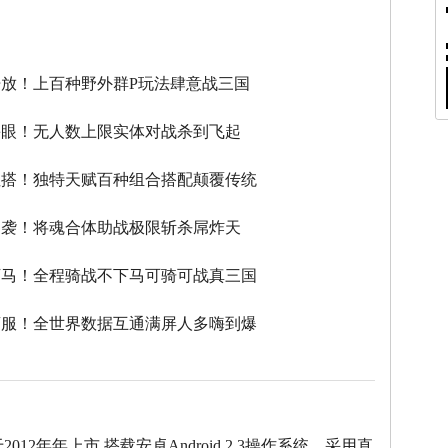
】
放！上百种野外群P玩法肆意战三国
瞎眼！无人数上限实体对战杀到飞起
性搭！独特天赋百种组合搭配颠覆传统
逆袭！将魂合体助战极限斩杀屌炸天
下马！全程骑战不下马可骑可战真三国
滚服！全世界数据互通满屏人多嗨到爆
2于2012年年上市,搭载安卓Android 2.3操作系统，采用直