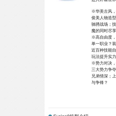
※华美古风
俊美人物造
驰骋战场；
魔的同时尽
※高自由度
单一职业？
近百种技能
玩法提升实
※势力对决
三大势力争
兄弟情深；
与争锋？