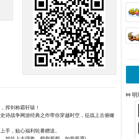
明
巅，挥剑称霸轩辕！
话史诗战争网游经典之作带你穿越时空，征战上古俯瞰
松上手，贴心福利轮番赠送。
，对抗上古强敌，想您所想，如您所愿!