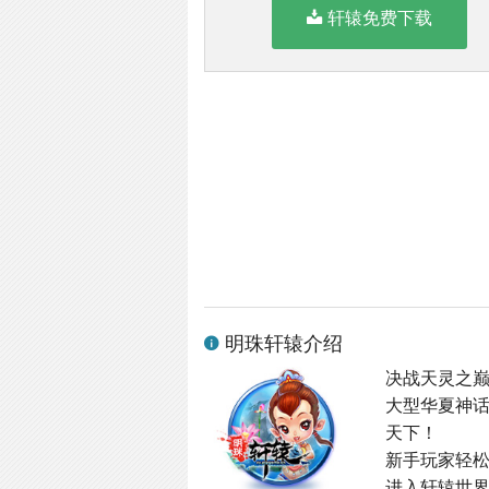
轩辕免费下载
明珠轩辕介绍
决战天灵之
大型华夏神
天下！
新手玩家轻
进入轩辕世界