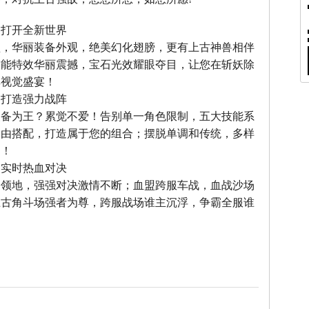
，打开全新世界
型，华丽装备外观，绝美幻化翅膀，更有上古神兽相伴
技能特效华丽震撼，宝石光效耀眼夺目，让您在斩妖除
享视觉盛宴！
，打造强力战阵
装备为王？累觉不爱！告别单一角色限制，五大技能系
自由搭配，打造属于您的组合；摆脱单调和传统，多样
力！
，实时热血对决
夺领地，强强对决激情不断；血盟跨服车战，血战沙场
上古角斗场强者为尊，跨服战场谁主沉浮，争霸全服谁