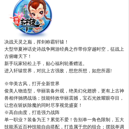
决战天灵之巅，挥剑称霸轩辕！
大型华夏神话史诗战争网游经典之作带你穿越时空，征战上
古俯瞰天下！
新手玩家轻松上手，贴心福利轮番赠送。
进入轩辕世界，对抗上古强敌，想您所想，如您所愿!
※华美古风，打开全新世界
俊美人物造型，华丽装备外观，绝美幻化翅膀，更有上古神
兽相伴驰骋战场；技能特效华丽震撼，宝石光效耀眼夺目，
让您在斩妖除魔的同时尽享视觉盛宴！
※高自由度，打造强力战阵
单一职业？装备为王？累觉不爱！告别单一角色限制，五大
技能系近百种技能自由搭配，打造属于您的组合；摆脱单调