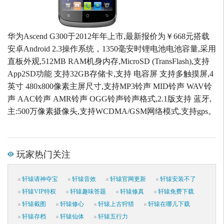
华为Ascend G300于2012年年上市,最新报价为￥668元搭载
安卓Android 2.3操作系统，1350毫安时锂电池电池容量,采用
直板外观,512MB RAM机身内存,MicroSD (TransFlash),支持
App2SD功能 支持32GB存储卡,支持 电容屏 支持多触摸屏,4
英寸 480x800像素主屏尺寸,支持MP3铃声 MID铃声 WAV铃
声 AAC铃声 AMR铃声 OGG铃声铃声格式,2.1版支持 蓝牙,
主:500万像素摄像头,支持WCDMA/GSM网络模式,支持gps。
玩家热门关注
轩辕请神夺宝
轩辕音效
轩辕官网更新
轩辕安装不了
轩辕VIP特权
轩辕趣味答题
轩辕修真
轩辕免费下载
轩辕截图
轩辕修心
轩辕上古狩猎
轩辕在哪儿下载
轩辕存档
轩辕仙体
轩辕五行力