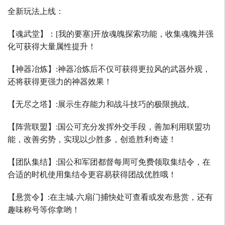
全新玩法上线：
【魂武堂】：
[
我的要塞
]
开放魂魄探索功能，收集魂魄并强
化可获得大量属性提升！
【神器冶炼】
:
神器冶炼后不仅可获得更拉风的武器外观，
还将获得更强力的神器效果！
【无尽之塔】
:
展示生存能力和战斗技巧的极限挑战。
【阵营联盟】
:
国公可充分发挥外交手段，善加利用联盟功
能，改善劣势，实现以少胜多，创造胜利奇迹！
【团队集结】
:
国公和军团都督每周可免费领取集结令，在
合适的时机使用集结令更容易获得团战优胜哦！
【悬赏令】
:
在主城
-
六扇门捕快处可查看或发布悬赏，还有
趣味称号等你拿哟！