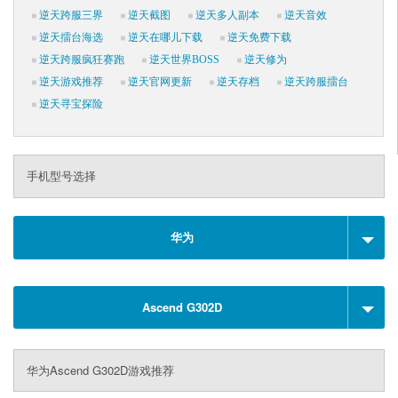
逆天跨服三界
逆天截图
逆天多人副本
逆天音效
逆天擂台海选
逆天在哪儿下载
逆天免费下载
逆天跨服疯狂赛跑
逆天世界BOSS
逆天修为
逆天游戏推荐
逆天官网更新
逆天存档
逆天跨服擂台
逆天寻宝探险
手机型号选择
华为
Ascend G302D
华为Ascend G302D游戏推荐