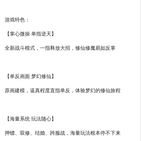
游戏特色：
【掌心微操 单指逆天】
全新战斗模式，一指释放大招，修仙修魔易如反掌
【单反画面 梦幻修仙】
原画建模，逼真程度直指单反，体验梦幻的修仙旅程
【海量系统 玩法随心】
押镖、双修、结婚、跨服战，海量玩法根本停不下来