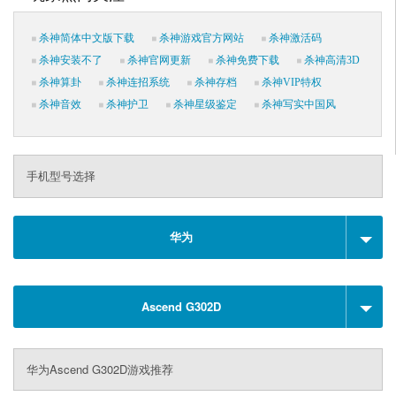
杀神简体中文版下载
杀神游戏官方网站
杀神激活码
杀神安装不了
杀神官网更新
杀神免费下载
杀神高清3D
杀神算卦
杀神连招系统
杀神存档
杀神VIP特权
杀神音效
杀神护卫
杀神星级鉴定
杀神写实中国风
手机型号选择
华为
Ascend G302D
华为Ascend G302D游戏推荐