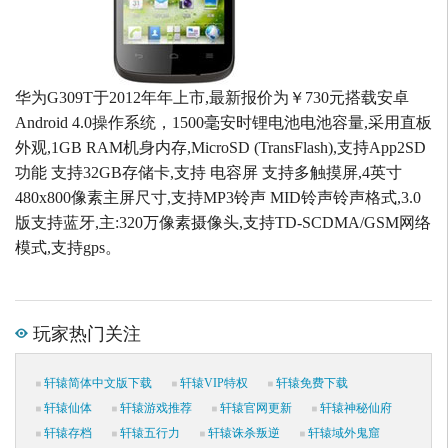
华为G309T于2012年年上市,最新报价为￥730元搭载安卓
Android 4.0操作系统，1500毫安时锂电池电池容量,采用直板
外观,1GB RAM机身内存,MicroSD (TransFlash),支持App2SD
功能 支持32GB存储卡,支持 电容屏 支持多触摸屏,4英寸
480x800像素主屏尺寸,支持MP3铃声 MID铃声铃声格式,3.0
版支持蓝牙,主:320万像素摄像头,支持TD-SCDMA/GSM网络
模式,支持gps。
玩家热门关注
轩辕简体中文版下载
轩辕VIP特权
轩辕免费下载
轩辕仙体
轩辕游戏推荐
轩辕官网更新
轩辕神秘仙府
轩辕存档
轩辕五行力
轩辕诛杀叛逆
轩辕域外鬼窟