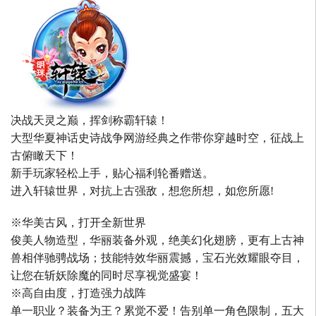
决战天灵之巅，挥剑称霸轩辕！
大型华夏神话史诗战争网游经典之作带你穿越时空，征战上
古俯瞰天下！
新手玩家轻松上手，贴心福利轮番赠送。
进入轩辕世界，对抗上古强敌，想您所想，如您所愿!
※华美古风，打开全新世界
俊美人物造型，华丽装备外观，绝美幻化翅膀，更有上古神
兽相伴驰骋战场；技能特效华丽震撼，宝石光效耀眼夺目，
让您在斩妖除魔的同时尽享视觉盛宴！
※高自由度，打造强力战阵
单一职业？装备为王？累觉不爱！告别单一角色限制，五大