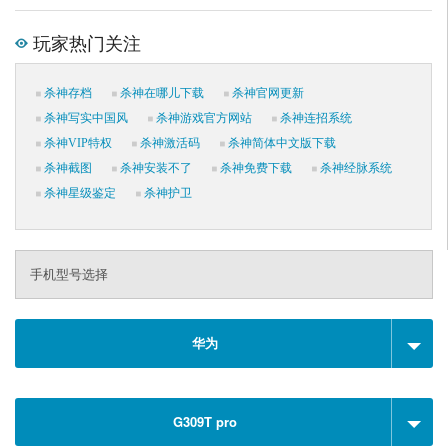
玩家热门关注
杀神存档
杀神在哪儿下载
杀神官网更新
杀神写实中国风
杀神游戏官方网站
杀神连招系统
杀神VIP特权
杀神激活码
杀神简体中文版下载
杀神截图
杀神安装不了
杀神免费下载
杀神经脉系统
杀神星级鉴定
杀神护卫
手机型号选择
华为
G309T pro