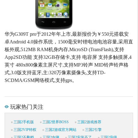
华为G309T pro于2012年年上市,最新报价为￥550元搭载安
卓Android 4.0操作系统，1500毫安时锂电池电池容量,采用直
板外观,512MB RAM机身内存,MicroSD (TransFlash),支持
App2SD功能 支持32GB存储卡,支持 电容屏 支持多触摸屏,4
英寸 480x800像素主屏尺寸,支持MP3铃声 MID铃声铃声格
式,3.0版支持蓝牙,主:320万像素摄像头,支持TD-
SCDMA/GSM网络模式,支持gps。
玩家热门关注
三国2手机版
三国2世界BOSS
三国2游戏推荐
三国2VIP特权
三国2游戏官方网站
三国2引擎
三国2不删档
三国2内测
三国2安装不了
三国2升级