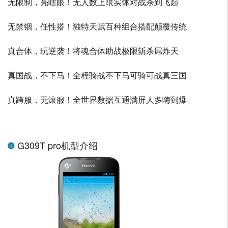
无限制，亮瞎眼！无人数上限实体对战杀到飞起
无禁锢，任性搭！独特天赋百种组合搭配颠覆传统
真合体，玩逆袭！将魂合体助战极限斩杀屌炸天
真国战，不下马！全程骑战不下马可骑可战真三国
真跨服，无滚服！全世界数据互通满屏人多嗨到爆
G309T pro机型介绍