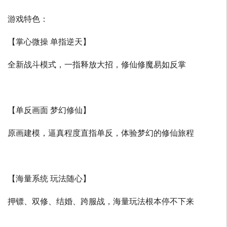
游戏特色：
【掌心微操 单指逆天】
全新战斗模式，一指释放大招，修仙修魔易如反掌
【单反画面 梦幻修仙】
原画建模，逼真程度直指单反，体验梦幻的修仙旅程
【海量系统 玩法随心】
押镖、双修、结婚、跨服战，海量玩法根本停不下来