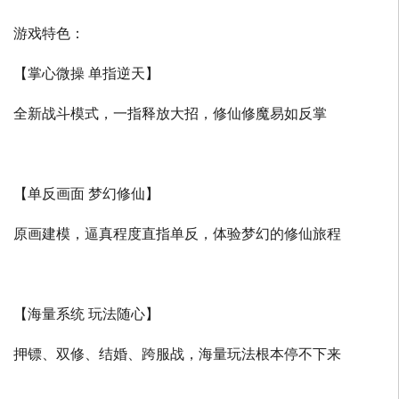
游戏特色：
【掌心微操 单指逆天】
全新战斗模式，一指释放大招，修仙修魔易如反掌
【单反画面 梦幻修仙】
原画建模，逼真程度直指单反，体验梦幻的修仙旅程
【海量系统 玩法随心】
押镖、双修、结婚、跨服战，海量玩法根本停不下来