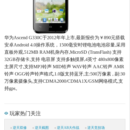
华为Ascend G330C于2012年年上市,最新报价为￥890元搭载
安卓Android 4.0操作系统，1500毫安时锂电池电池容量,采用
直板外观,512MB RAM机身内存,MicroSD (TransFlash) 支持
32GB存储卡,支持 电容屏 支持多触摸屏,4英寸 480x800像素
主屏尺寸,支持MP3铃声 MID铃声 WAV铃声 AAC铃声 AMR
铃声 OGG铃声铃声格式,1.0版支持蓝牙,主:500万像素 , 副:30
万像素摄像头,支持CDMA2000/CDMA1X/GSM网络模式,支
持gps。
玩家热门关注
逆天双修
逆天截图
逆天AB大作战
逆天竞技场