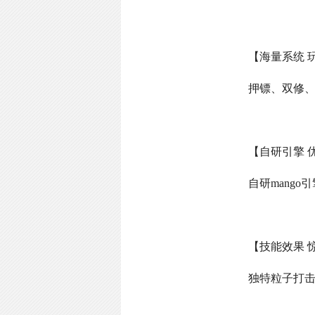
【海量系统 
押镖、双修
【自研引擎 
自研
mango
引
【技能效果 
独特粒子打