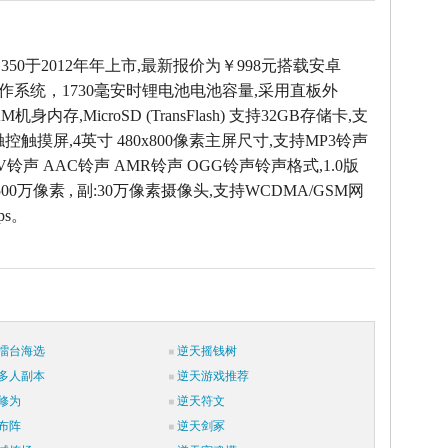
 G350于2012年年上市,最新报价为￥998元搭载安卓
 4.1操作系统，1730毫安时锂电池电池容量,采用直板外
AM机身内存,MicroSD (TransFlash) 支持32GB存储卡,支
控触摸屏,4英寸 480x800像素主屏尺寸,支持MP3铃声
AV铃声 AAC铃声 AMR铃声 OGG铃声铃声格式,1.0版
00万像素 , 副:30万像素摄像头,支持WCDMA/GSM网
ps。
擂台海选
逆天摇钱树
多人副本
逆天游戏推荐
修为
逆天符文
布阵
逆天剑冢