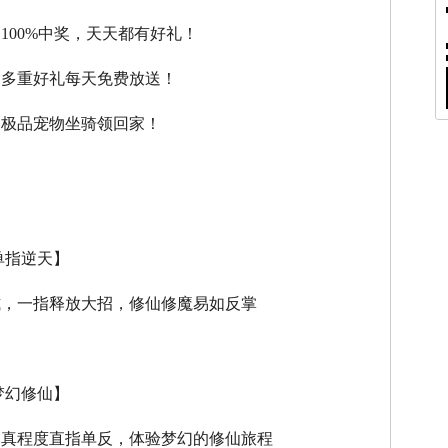
，100%中奖，天天都有好礼！
，多重好礼每天免费放送！
，极品宠物坐骑领回家！
单指逆天】
式，一指释放大招，修仙修魔易如反掌
梦幻修仙】
逼真程度直指单反，体验梦幻的修仙旅程