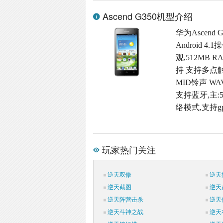
Ascend G350机型介绍
华为Ascend
Android
观,512MB R
持 支持多点触
MID铃声 W
支持蓝牙,主:5
络模式,支持g
玩家热门关注
逆天双修
逆天
逆天截图
逆天
逆天阵营击杀
逆天
逆天斗神之战
逆天