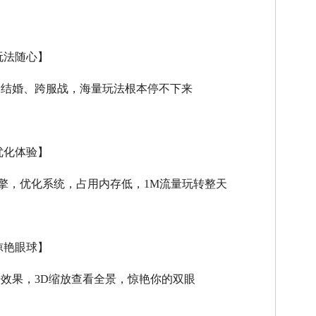
玩法随心】
、结婚、跨服战，海量玩法根本停不下来
优化体验】
擎，优化系统，占用内存低，
1M
流量玩转整天
惊艳眼球】
击效果，
3D
缩放查看全景，惊艳你的双眼