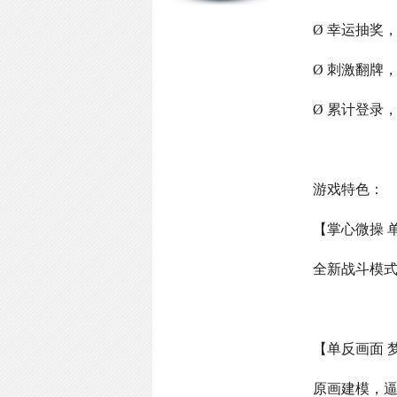
Ø 幸运抽奖
Ø 刺激翻牌
Ø 累计登录
游戏特色：
【掌心微操 
全新战斗模
【单反画面 
原画建模，