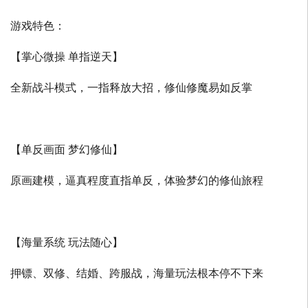
游戏特色：
【掌心微操 单指逆天】
全新战斗模式，一指释放大招，修仙修魔易如反掌
【单反画面 梦幻修仙】
原画建模，逼真程度直指单反，体验梦幻的修仙旅程
【海量系统 玩法随心】
押镖、双修、结婚、跨服战，海量玩法根本停不下来