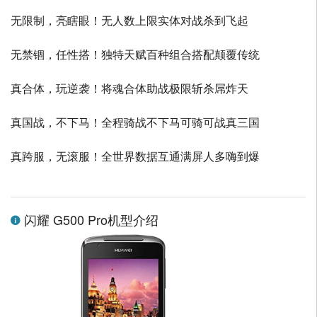
无限制，亮瞎眼！无人数上限实体对战杀到飞起
无禁锢，任性搭！独特天赋百种组合搭配颠覆传统
真合体，玩逆袭！将魂合体助战极限斩杀屌炸天
真国战，不下马！全程骑战不下马可骑可战真三国
真跨服，无滚服！全世界数据互通满屏人多嗨到爆
闪耀 G500 Pro机型介绍