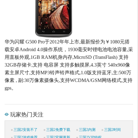
华为闪耀 G500 Pro于2012年年上市,最新报价为￥1080元搭
载安卓Android 4.0操作系统，1930毫安时锂电池电池容量,采
用直板外观,1GB RAM机身内存,MicroSD (TransFlash) 支持
32GB存储卡,支持 电容屏 支持多触摸屏,4.3英寸 540x960像
素主屏尺寸,支持MP3铃声铃声格式,1.0版支持蓝牙,主:500万
像素 , 副:30万像素摄像头,支持WCDMA/GSM网络模式,支持
gps。
玩家热门关注
三国2安装不了
三国2免费下载
三国2内测
三国2时间
三国2游戏推荐
三国2官网更新
三国2VIP特权