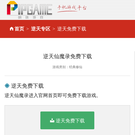
首页
逆天专区
逆天免费下载
逆天仙魔录免费下载
游戏类别：经典修仙
逆天免费下载
逆天仙魔录进入官网首页即可免费下载游戏。
逆天免费下载