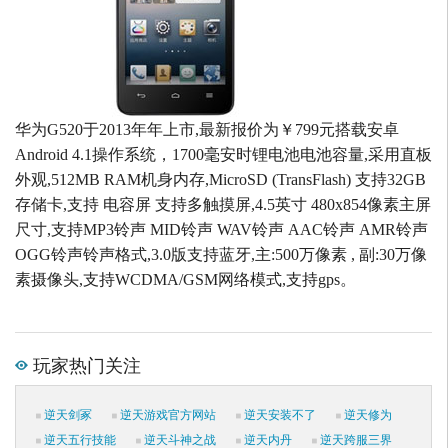
华为G520于2013年年上市,最新报价为￥799元搭载安卓
Android 4.1操作系统，1700毫安时锂电池电池容量,采用直板
外观,512MB RAM机身内存,MicroSD (TransFlash) 支持32GB
存储卡,支持 电容屏 支持多触摸屏,4.5英寸 480x854像素主屏
尺寸,支持MP3铃声 MID铃声 WAV铃声 AAC铃声 AMR铃声
OGG铃声铃声格式,3.0版支持蓝牙,主:500万像素 , 副:30万像
素摄像头,支持WCDMA/GSM网络模式,支持gps。
玩家热门关注
逆天剑冢
逆天游戏官方网站
逆天安装不了
逆天修为
逆天五行技能
逆天斗神之战
逆天内丹
逆天跨服三界