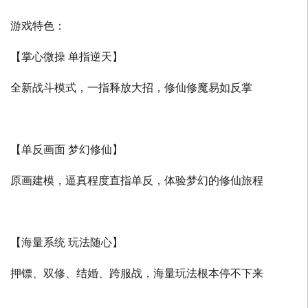
游戏特色：
【掌心微操 单指逆天】
全新战斗模式，一指释放大招，修仙修魔易如反掌
【单反画面 梦幻修仙】
原画建模，逼真程度直指单反，体验梦幻的修仙旅程
【海量系统 玩法随心】
押镖、双修、结婚、跨服战，海量玩法根本停不下来