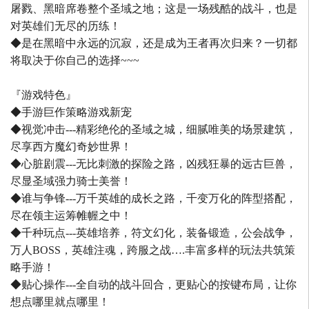
屠戮、黑暗席卷整个圣域之地；这是一场残酷的战斗，也是
对英雄们无尽的历练！
◆是在黑暗中永远的沉寂，还是成为王者再次归来？一切都
将取决于你自己的选择~~~
『游戏特色』
◆手游巨作策略游戏新宠
◆视觉冲击---精彩绝伦的圣域之城，细腻唯美的场景建筑，
尽享西方魔幻奇妙世界！
◆心脏剧震---无比刺激的探险之路，凶残狂暴的远古巨兽，
尽显圣域强力骑士美誉！
◆谁与争锋---万千英雄的成长之路，千变万化的阵型搭配，
尽在领主运筹帷幄之中！
◆千种玩点---英雄培养，符文幻化，装备锻造，公会战争，
万人BOSS，英雄注魂，跨服之战….丰富多样的玩法共筑策
略手游！
◆贴心操作---全自动的战斗回合，更贴心的按键布局，让你
想点哪里就点哪里！