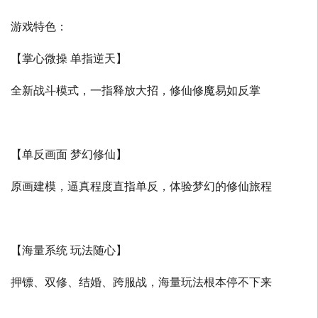
游戏特色：
【掌心微操 单指逆天】
全新战斗模式，一指释放大招，修仙修魔易如反掌
【单反画面 梦幻修仙】
原画建模，逼真程度直指单反，体验梦幻的修仙旅程
【海量系统 玩法随心】
押镖、双修、结婚、跨服战，海量玩法根本停不下来