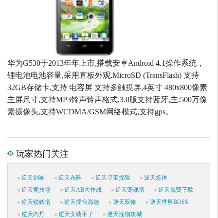
华为G530于2013年年上市,搭载安卓Android 4.1操作系统，
锂电池电池容量,采用直板外观,MicroSD (TransFlash) 支持
32GB存储卡,支持 电容屏 支持多触摸屏,4英寸 480x800像素
主屏尺寸,支持MP3铃声铃声格式,3.0版支持蓝牙,主:500万像
素摄像头,支持WCDMA/GSM网络模式,支持gps。
玩家热门关注
逆天剑冢
逆天布阵
逆天寻宝探险
逆天炼体
逆天竞技场
逆天AB大作战
逆天宠魂塔
逆天免费下载
逆天锁妖塔
逆天擂台海选
逆天双修
逆天世界BOSS
逆天内丹
逆天安装不了
逆天怪物攻城