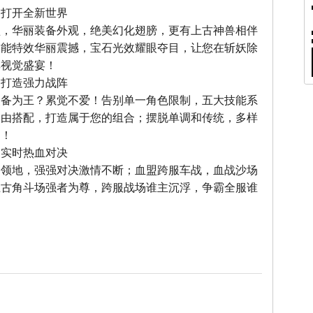
，打开全新世界
型，华丽装备外观，绝美幻化翅膀，更有上古神兽相伴
技能特效华丽震撼，宝石光效耀眼夺目，让您在斩妖除
享视觉盛宴！
，打造强力战阵
装备为王？累觉不爱！告别单一角色限制，五大技能系
自由搭配，打造属于您的组合；摆脱单调和传统，多样
力！
，实时热血对决
夺领地，强强对决激情不断；血盟跨服车战，血战沙场
上古角斗场强者为尊，跨服战场谁主沉浮，争霸全服谁