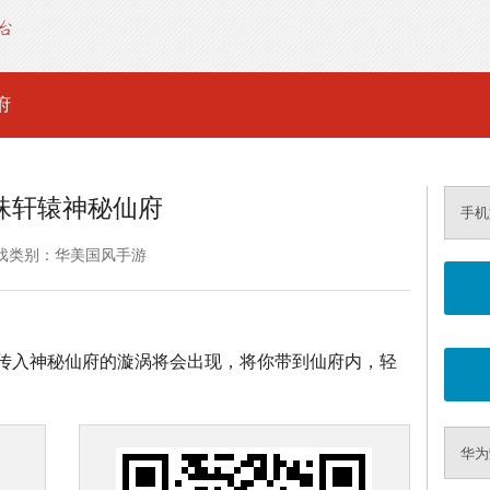
府
珠轩辕神秘仙府
手机
戏类别：华美国风手游
21:00时，传入神秘仙府的漩涡将会出现，将你带到仙府内，轻
华为