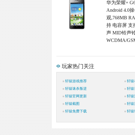
华为荣耀+ G
Android
观,768MB R
持 电容屏 支
声 MID铃声
WCDMA/G
玩家热门关注
轩辕游戏推荐
轩辕
轩辕诛杀叛逆
轩辕
轩辕官网更新
轩辕
轩辕截图
轩辕
轩辕免费下载
轩辕