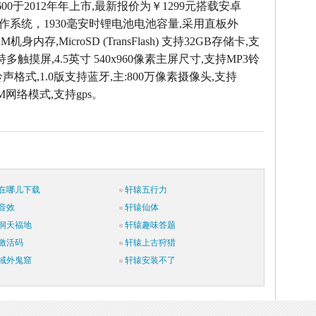
600于2012年年上市,最新报价为￥1299元搭载安卓
 4.0操作系统，1930毫安时锂电池电池容量,采用直板外
AM机身内存,MicroSD (TransFlash) 支持32GB存储卡,支
持多触摸屏,4.5英寸 540x960像素主屏尺寸,支持MP3铃
铃声格式,1.0版支持蓝牙,主:800万像素摄像头,支持
SM网络模式,支持gps。
在哪儿下载
轩辕五行力
音效
轩辕仙体
洞天福地
轩辕趣味答题
激活码
轩辕上古狩猎
域外鬼窟
轩辕安装不了