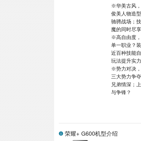
※华美古风
俊美人物造
驰骋战场；
魔的同时尽
※高自由度
单一职业？
近百种技能
玩法提升实
※势力对决
三大势力争
兄弟情深；
与争锋？
荣耀+ G600机型介绍