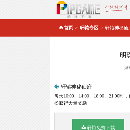
首页
轩辕专区
轩辕神秘仙
明
游
轩辕神秘仙府
每天10:00、14:00、18:00、
松获得大量奖励
轩辕免费下载