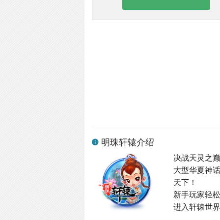
明珠轩辕介绍
决战天灵之
大型华夏神
天下！
新手玩家轻
进入轩辕世界