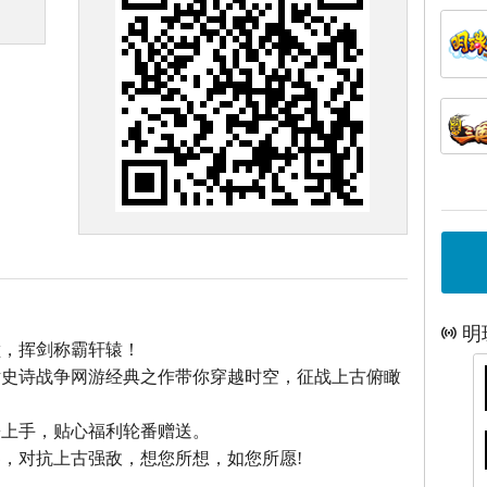
明
巅，挥剑称霸轩辕！
话史诗战争网游经典之作带你穿越时空，征战上古俯瞰
松上手，贴心福利轮番赠送。
，对抗上古强敌，想您所想，如您所愿!