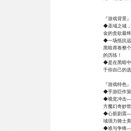
『游戏背景
◆圣域之城
金的贪欲最
◆一场抵抗
黑暗席卷整
的历练！
◆是在黑暗
于你自己的选
『游戏特色
◆手游巨作
◆视觉冲击-
方魔幻奇妙
◆心脏剧震-
域强力骑士
◆谁与争锋-