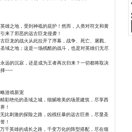
』
，英雄之地，受到神祗的庇护！然而，人类对符文和黄
终引来了邪恶的远古巨龙侵袭！
远古巨龙的战火从此拉开了序幕，战争、死亡、屠戮、
个圣域之地；这是一场残酷的战斗，也是对英雄们无尽
中永远的沉寂，还是成为王者再次归来？一切都将取决
择~~~
』
策略游戏新宠
--精彩绝伦的圣域之城，细腻唯美的场景建筑，尽享西
世界！
--无比刺激的探险之路，凶残狂暴的远古巨兽，尽显圣
美誉！
--万千英雄的成长之路，千变万化的阵型搭配，尽在领