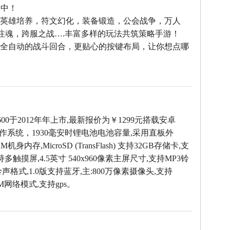
之中！
--英雄培养，符文幻化，装备锻造，公会战争，万人
雄注魂，跨服之战….丰富多样的玩法共筑策略手游！
--全自动的战斗回合，更贴心的按键布局，让你想点哪
！
600于2012年年上市,最新报价为￥1299元搭载安卓
 4.0操作系统，1930毫安时锂电池电池容量,采用直板外
AM机身内存,MicroSD (TransFlash) 支持32GB存储卡,支
持多触摸屏,4.5英寸 540x960像素主屏尺寸,支持MP3铃
铃声格式,1.0版支持蓝牙,主:800万像素摄像头,支持
SM网络模式,支持gps。