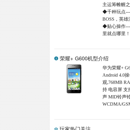
主运筹帷幄
◆千种玩点-
BOSS，英
◆贴心操作-
里就点哪里
荣耀+ G600机型介绍
华为荣耀+ G
Android
观,768MB R
持 电容屏 支
声 MID铃声
WCDMA/G
玩家热门关注