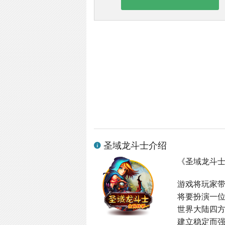
圣域龙斗士介绍
《圣域龙斗
游戏将玩家
将要扮演一
世界大陆四
建立稳定而