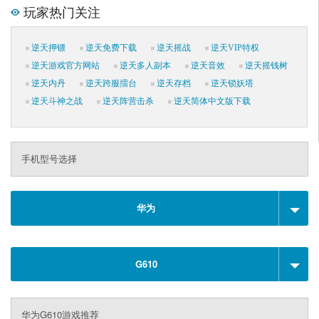
玩家热门关注
逆天押镖
逆天免费下载
逆天摇战
逆天VIP特权
逆天游戏官方网站
逆天多人副本
逆天音效
逆天摇钱树
逆天内丹
逆天跨服擂台
逆天存档
逆天锁妖塔
逆天斗神之战
逆天阵营击杀
逆天简体中文版下载
手机型号选择
华为
G610
华为G610游戏推荐