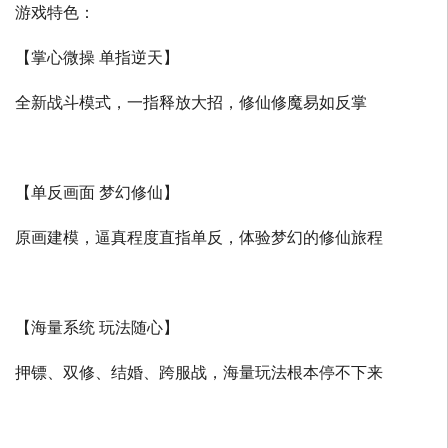
游戏特色：
【掌心微操 单指逆天】
全新战斗模式，一指释放大招，修仙修魔易如反掌
【单反画面 梦幻修仙】
原画建模，逼真程度直指单反，体验梦幻的修仙旅程
【海量系统 玩法随心】
押镖、双修、结婚、跨服战，海量玩法根本停不下来