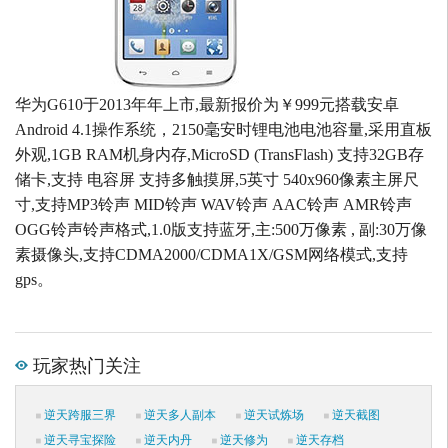
华为G610于2013年年上市,最新报价为￥999元搭载安卓
Android 4.1操作系统，2150毫安时锂电池电池容量,采用直板
外观,1GB RAM机身内存,MicroSD (TransFlash) 支持32GB存
储卡,支持 电容屏 支持多触摸屏,5英寸 540x960像素主屏尺
寸,支持MP3铃声 MID铃声 WAV铃声 AAC铃声 AMR铃声
OGG铃声铃声格式,1.0版支持蓝牙,主:500万像素 , 副:30万像
素摄像头,支持CDMA2000/CDMA1X/GSM网络模式,支持
gps。
玩家热门关注
逆天跨服三界
逆天多人副本
逆天试炼场
逆天截图
逆天寻宝探险
逆天内丹
逆天修为
逆天存档