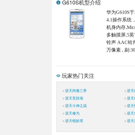
G610S机型介绍
华为G610S于
4.1操作系统
机身内存,Micr
多触摸屏,5英寸
铃声 AAC铃
万像素 , 副
玩家热门关注
逆天跨服三界
逆天
逆天竞技场
逆天
逆天斗神之战
逆天
逆天修为
逆天
逆天锁妖塔
逆天