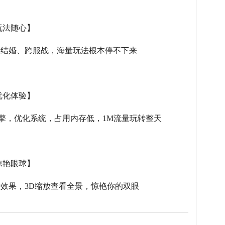
玩法随心】
、结婚、跨服战，海量玩法根本停不下来
优化体验】
擎，优化系统，占用内存低，
1M
流量玩转整天
惊艳眼球】
击效果，
3D
缩放查看全景，惊艳你的双眼