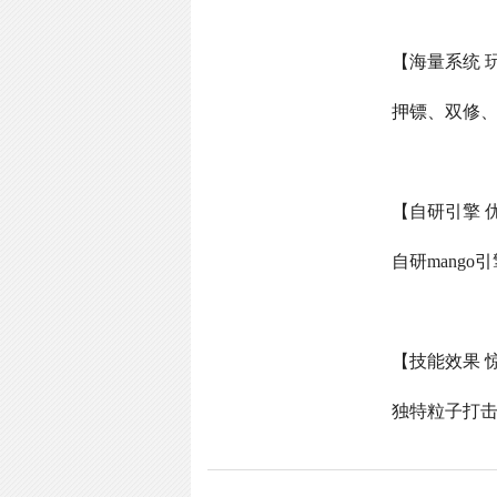
【海量系统 
押镖、双修
【自研引擎 
自研
mango
引
【技能效果 
独特粒子打