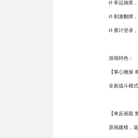
Ø 幸运抽奖
Ø 刺激翻牌
Ø 累计登录
游戏特色：
【掌心微操 
全新战斗模
【单反画面 
原画建模，