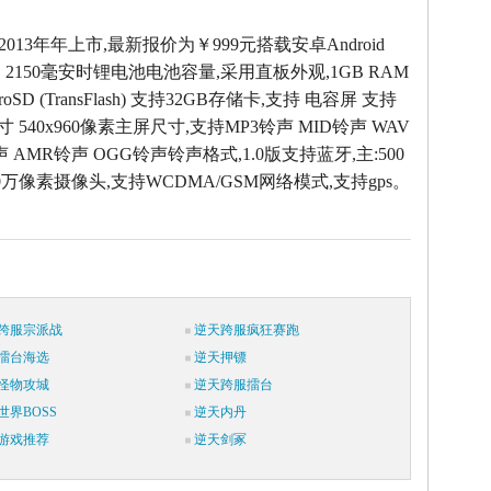
2013年年上市,最新报价为￥999元搭载安卓Android
，2150毫安时锂电池电池容量,采用直板外观,1GB RAM
oSD (TransFlash) 支持32GB存储卡,支持 电容屏 支持
 540x960像素主屏尺寸,支持MP3铃声 MID铃声 WAV
声 AMR铃声 OGG铃声铃声格式,1.0版支持蓝牙,主:500
:30万像素摄像头,支持WCDMA/GSM网络模式,支持gps。
跨服宗派战
逆天跨服疯狂赛跑
擂台海选
逆天押镖
怪物攻城
逆天跨服擂台
世界BOSS
逆天内丹
游戏推荐
逆天剑冢