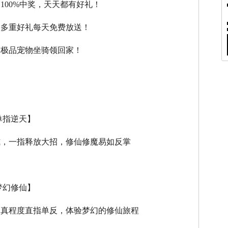
，100%中奖，天天都有好礼！
，多重好礼每天免费放送！
，极品宠物坐骑领回家！
单指逆天】
式，一指释放大招，修仙修魔易如反掌
梦幻修仙】
逼真程度直指单反，体验梦幻的修仙旅程