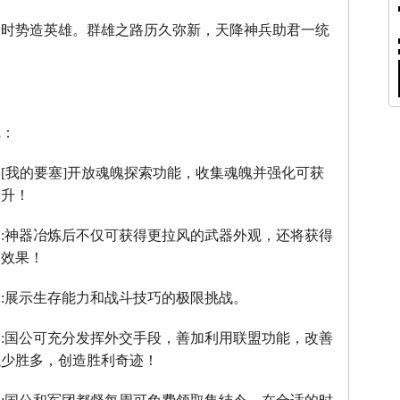
，时势造英雄。群雄之路历久弥新，天降神兵助君一统
线：
：
[
我的要塞
]
开放魂魄探索功能，收集魂魄并强化可获
提升！
】
:
神器冶炼后不仅可获得更拉风的武器外观，还将获得
器效果！
】
:
展示生存能力和战斗技巧的极限挑战。
】
:
国公可充分发挥外交手段，善加利用联盟功能，改善
以少胜多，创造胜利奇迹！