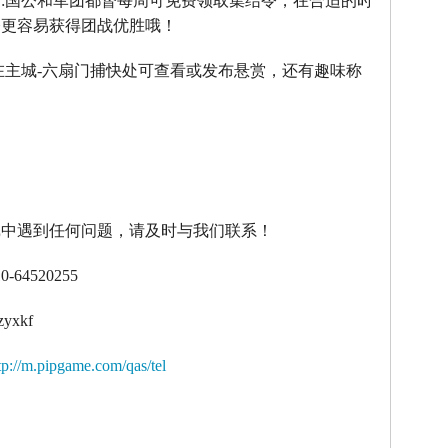
】
:
国公和军团都督每周可免费领取集结令，在合适的时
令更容易获得团战优胜哦！
在主城
-
六扇门捕快处可查看或发布悬赏，还有趣味称
！
戏中遇到任何问题，请及时与我们联系！
10-64520255
zyxkf
tp://m.pipgame.com/qas/tel