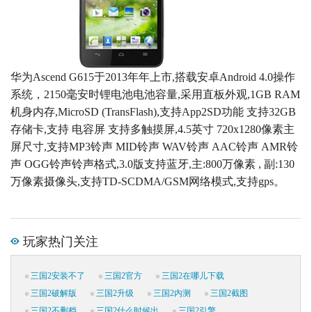
华为Ascend G615于2013年年上市,搭载安卓Android 4.0操作
系统，2150毫安时锂电池电池容量,采用直板外观,1GB RAM
机身内存,MicroSD (TransFlash),支持App2SD功能 支持32GB
存储卡,支持 电容屏 支持多触摸屏,4.5英寸 720x1280像素主
屏尺寸,支持MP3铃声 MID铃声 WAV铃声 AAC铃声 AMR铃
声 OGG铃声铃声格式,3.0版支持蓝牙,主:800万像素 , 副:130
万像素摄像头,支持TD-SCDMA/GSM网络模式,支持gps。
玩家热门关注
三国2安装不了
三国2官方
三国2在哪儿下载
三国2破解版
三国2升级
三国2内测
三国2截图
三国2不删档
三国2什么时候出
三国2引擎