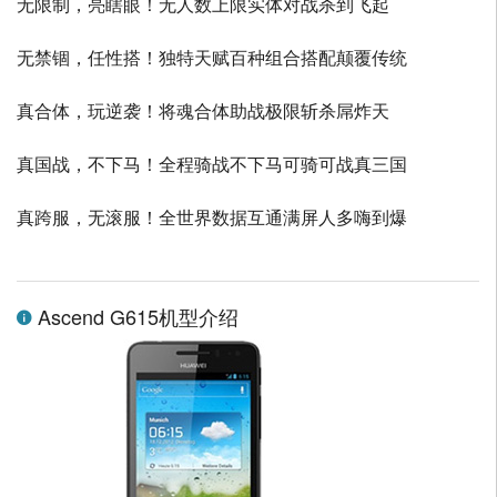
无限制，亮瞎眼！无人数上限实体对战杀到飞起
无禁锢，任性搭！独特天赋百种组合搭配颠覆传统
真合体，玩逆袭！将魂合体助战极限斩杀屌炸天
真国战，不下马！全程骑战不下马可骑可战真三国
真跨服，无滚服！全世界数据互通满屏人多嗨到爆
Ascend G615机型介绍