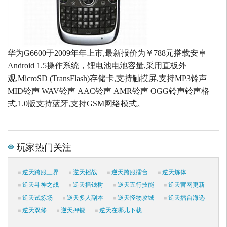
华为G6600于2009年年上市,最新报价为￥788元搭载安卓
Android 1.5操作系统，锂电池电池容量,采用直板外
观,MicroSD (TransFlash)存储卡,支持触摸屏,支持MP3铃声
MID铃声 WAV铃声 AAC铃声 AMR铃声 OGG铃声铃声格
式,1.0版支持蓝牙,支持GSM网络模式。
玩家热门关注
逆天跨服三界
逆天摇战
逆天跨服擂台
逆天炼体
逆天斗神之战
逆天摇钱树
逆天五行技能
逆天官网更新
逆天试炼场
逆天多人副本
逆天怪物攻城
逆天擂台海选
逆天双修
逆天押镖
逆天在哪儿下载