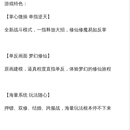
游戏特色：
【掌心微操 单指逆天】
全新战斗模式，一指释放大招，修仙修魔易如反掌
【单反画面 梦幻修仙】
原画建模，逼真程度直指单反，体验梦幻的修仙旅程
【海量系统 玩法随心】
押镖、双修、结婚、跨服战，海量玩法根本停不下来