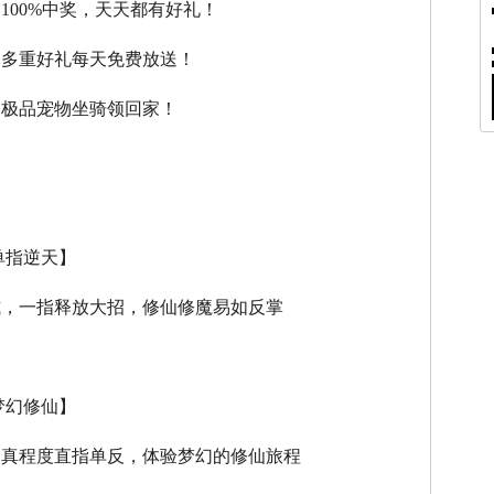
，100%中奖，天天都有好礼！
，多重好礼每天免费放送！
，极品宠物坐骑领回家！
单指逆天】
式，一指释放大招，修仙修魔易如反掌
梦幻修仙】
逼真程度直指单反，体验梦幻的修仙旅程