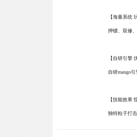
【海量系统 
押镖、双修
【自研引擎 
自研
mango
引
【技能效果 
独特粒子打