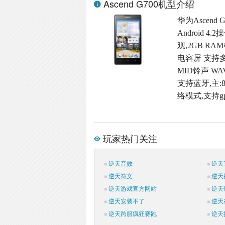
Ascend G700机型介绍
华为Ascend
Android
观,2GB RAM
电容屏 支持多
MID铃声 W
支持蓝牙,主:8
络模式,支持g
玩家热门关注
逆天音效
逆天
逆天符文
逆天
逆天游戏官方网站
逆天
逆天安装不了
逆天
逆天跨服疯狂赛跑
逆天