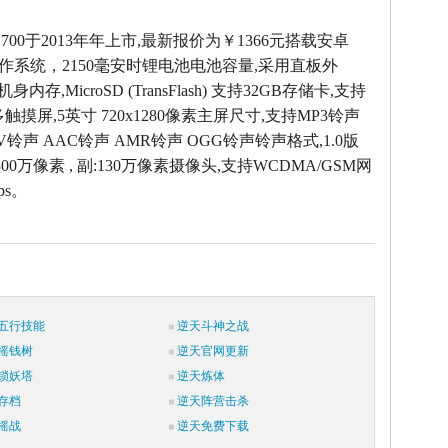
 G700于2013年年上市,最新报价为￥1366元搭载安卓
 4.2操作系统，2150毫安时锂电池电池容量,采用直板外
机身内存,MicroSD (TransFlash) 支持32GB存储卡,支持
触摸屏,5英寸 720x1280像素主屏尺寸,支持MP3铃声
AV铃声 AAC铃声 AMR铃声 OGG铃声铃声格式,1.0版
00万像素 , 副:130万像素摄像头,支持WCDMA/GSM网
ps。
五行技能
逆天斗神之战
摇钱树
逆天官网更新
锁妖塔
逆天炼体
存档
逆天阵营击杀
摇战
逆天免费下载