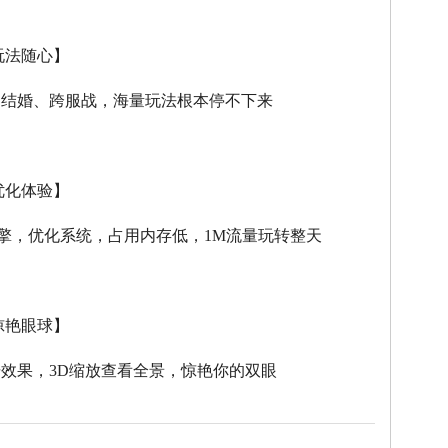
玩法随心】
、结婚、跨服战，海量玩法根本停不下来
优化体验】
擎，优化系统，占用内存低，
1M
流量玩转整天
惊艳眼球】
击效果，
3D
缩放查看全景，惊艳你的双眼