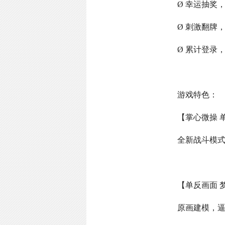
Ø 幸运抽奖
Ø 刺激翻牌
Ø 累计登录
游戏特色：
【掌心微操 
全新战斗模
【单反画面 
原画建模，