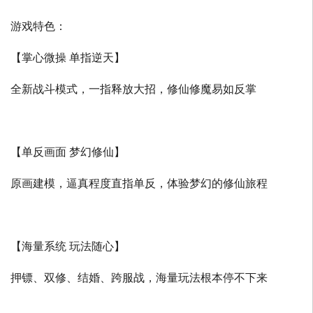
游戏特色：
【掌心微操 单指逆天】
全新战斗模式，一指释放大招，修仙修魔易如反掌
【单反画面 梦幻修仙】
原画建模，逼真程度直指单反，体验梦幻的修仙旅程
【海量系统 玩法随心】
押镖、双修、结婚、跨服战，海量玩法根本停不下来