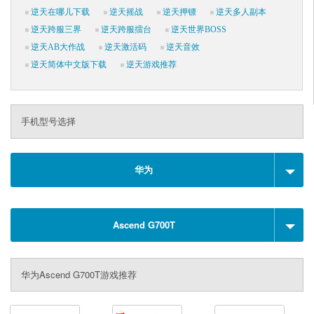
逆天在哪儿下载
逆天摇战
逆天押镖
逆天多人副本
逆天跨服三界
逆天跨服擂台
逆天世界BOSS
逆天AB大作战
逆天激活码
逆天音效
逆天简体中文版下载
逆天游戏推荐
手机型号选择
华为
Ascend G700T
华为Ascend G700T游戏推荐