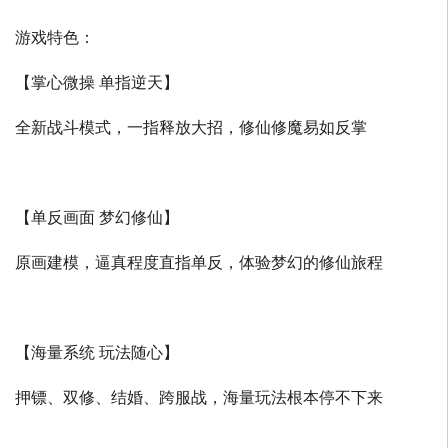
游戏特色：
【掌心微操 单指逆天】
全新战斗模式，一指释放大招，修仙修魔易如反掌
【单反画面 梦幻修仙】
原画建模，逼真程度直指单反，体验梦幻的修仙旅程
【海量系统 玩法随心】
押镖、双修、结婚、跨服战，海量玩法根本停不下来