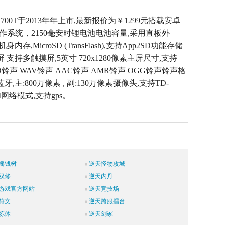
 G700T于2013年年上市,最新报价为￥1299元搭载安卓
 4.2操作系统，2150毫安时锂电池电池容量,采用直板外
机身内存,MicroSD (TransFlash),支持App2SD功能存储
屏 支持多触摸屏,5英寸 720x1280像素主屏尺寸,支持
ID铃声 WAV铃声 AAC铃声 AMR铃声 OGG铃声铃声格
蓝牙,主:800万像素 , 副:130万像素摄像头,支持TD-
M网络模式,支持gps。
摇钱树
逆天怪物攻城
双修
逆天内丹
游戏官方网站
逆天竞技场
符文
逆天跨服擂台
炼体
逆天剑冢