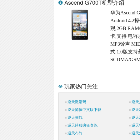
Ascend G700T机型介绍
华为Ascend
Android
观,2GB RAM
卡,支持 电容
MP3铃声 M
式,1.0版支持
SCDMA/GS
玩家热门关注
逆天激活码
逆天
逆天简体中文版下载
逆天
逆天摇战
逆天
逆天跨服疯狂赛跑
逆天
逆天布阵
逆天