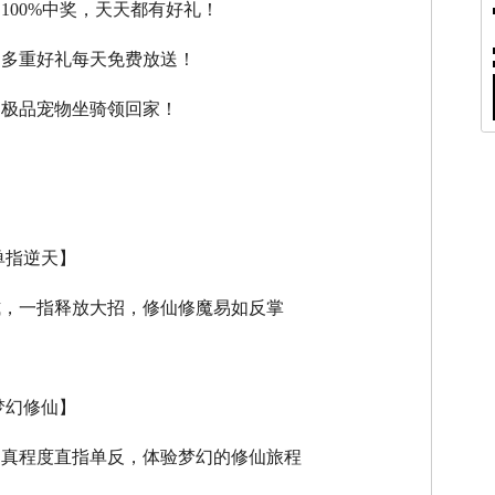
，100%中奖，天天都有好礼！
，多重好礼每天免费放送！
，极品宠物坐骑领回家！
单指逆天】
式，一指释放大招，修仙修魔易如反掌
梦幻修仙】
逼真程度直指单反，体验梦幻的修仙旅程