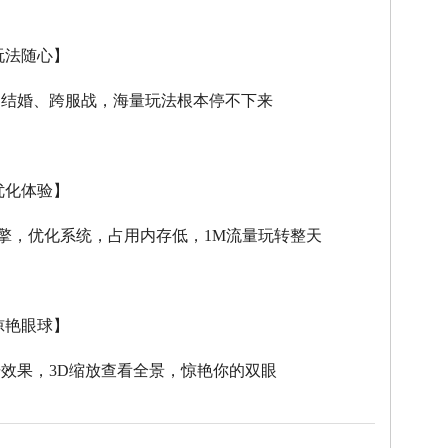
玩法随心】
、结婚、跨服战，海量玩法根本停不下来
优化体验】
擎，优化系统，占用内存低，
1M
流量玩转整天
惊艳眼球】
击效果，
3D
缩放查看全景，惊艳你的双眼