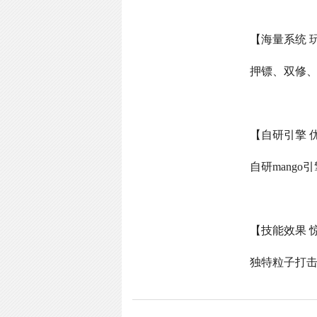
【海量系统 
押镖、双修
【自研引擎 
自研
mango
引
【技能效果 
独特粒子打