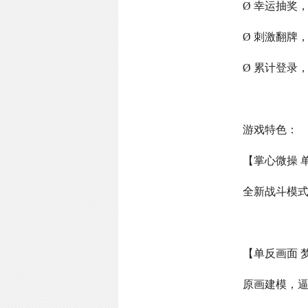
Ø 幸运抽奖
Ø 刺激翻牌
Ø 累计登录
游戏特色：
【掌心微操 
全新战斗模
【单反画面 
原画建模，