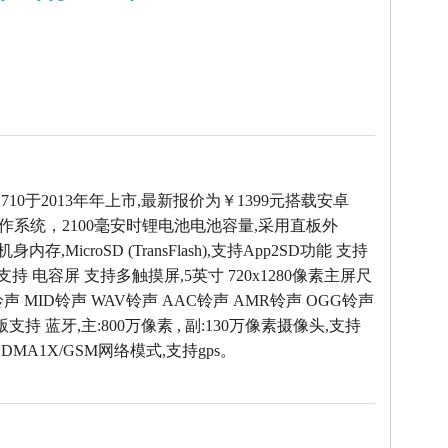
 G710于2013年年上市,最新报价为￥1399元搭载安卓
 4.1操作系统，2100毫安时锂电池电池容量,采用直板外
机身内存,MicroSD (TransFlash),支持App2SD功能 支持
,支持 电容屏 支持多触摸屏,5英寸 720x1280像素主屏尺
铃声 MID铃声 WAV铃声 AAC铃声 AMR铃声 OGG铃声
版支持 蓝牙,主:800万像素 , 副:130万像素摄像头,支持
/CDMA1X/GSM网络模式,支持gps。