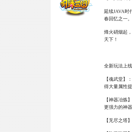
延续
JAVA
时
春回忆之一
烽火硝烟起
天下！
全新玩法上
【魂武堂】
得大量属性
【神器冶炼
更强力的神
【无尽之塔