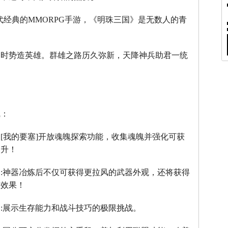
代经典的
MMORPG
手游，《明珠三国》是无数人的青
。
，时势造英雄。群雄之路历久弥新，天降神兵助君一统
线：
：
[
我的要塞
]
开放魂魄探索功能，收集魂魄并强化可获
提升！
】
:
神器冶炼后不仅可获得更拉风的武器外观，还将获得
器效果！
】
:
展示生存能力和战斗技巧的极限挑战。