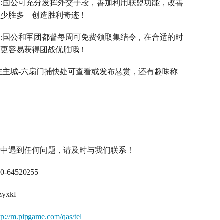
】
:
国公可充分发挥外交手段，善加利用联盟功能，改善
以少胜多，创造胜利奇迹！
】
:
国公和军团都督每周可免费领取集结令，在合适的时
令更容易获得团战优胜哦！
在主城
-
六扇门捕快处可查看或发布悬赏，还有趣味称
！
戏中遇到任何问题，请及时与我们联系！
10-64520255
zyxkf
tp://m.pipgame.com/qas/tel