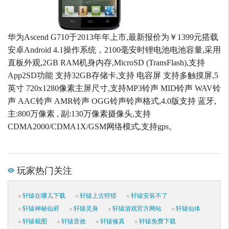
华为Ascend G710于2013年年上市,最新报价为￥1399元搭载
安卓Android 4.1操作系统，2100毫安时锂电池电池容量,采用
直板外观,2GB RAM机身内存,MicroSD (TransFlash),支持
App2SD功能 支持32GB存储卡,支持 电容屏 支持多触摸屏,5
英寸 720x1280像素主屏尺寸,支持MP3铃声 MID铃声 WAV铃
声 AAC铃声 AMR铃声 OGG铃声铃声格式,4.0版支持 蓝牙,
主:800万像素 , 副:130万像素摄像头,支持
CDMA2000/CDMA1X/GSM网络模式,支持gps。
玩家热门关注
轩辕在哪儿下载
轩辕上古狩猎
轩辕安装不了
轩辕神秘仙府
轩辕灵身
轩辕游戏官方网站
轩辕仙体
轩辕截图
轩辕音效
轩辕修真
轩辕免费下载