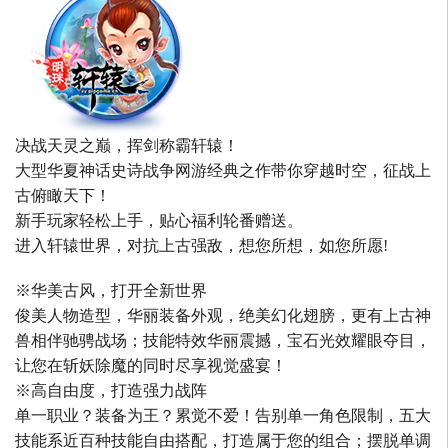
决战天灵之巅，挥剑称霸轩辕！
大型华夏神话史诗战争网游经典之作带你穿越时空，征战上
古俯瞰天下！
新手玩家轻松上手，贴心福利轮番赠送。
进入轩辕世界，对抗上古强敌，想您所想，如您所愿!
※华美古风，打开全新世界
俊美人物造型，华丽装备外观，绝美幻化翅膀，更有上古神
兽相伴驰骋战场；技能特效华丽震撼，宝石光效耀眼夺目，
让您在斩妖除魔的同时尽享视觉盛宴！
※高自由度，打造强力战阵
单一职业？装备为王？累觉不爱！告别单一角色限制，五大
技能系近百种技能自由搭配，打造属于您的组合；摆脱单调