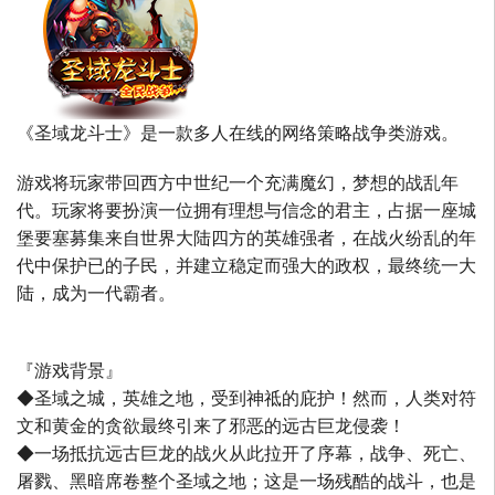
《圣域龙斗士》是一款多人在线的网络策略战争类游戏。
游戏将玩家带回西方中世纪一个充满魔幻，梦想的战乱年
代。玩家将要扮演一位拥有理想与信念的君主，占据一座城
堡要塞募集来自世界大陆四方的英雄强者，在战火纷乱的年
代中保护已的子民，并建立稳定而强大的政权，最终统一大
陆，成为一代霸者。
『游戏背景』
◆圣域之城，英雄之地，受到神祗的庇护！然而，人类对符
文和黄金的贪欲最终引来了邪恶的远古巨龙侵袭！
◆一场抵抗远古巨龙的战火从此拉开了序幕，战争、死亡、
屠戮、黑暗席卷整个圣域之地；这是一场残酷的战斗，也是