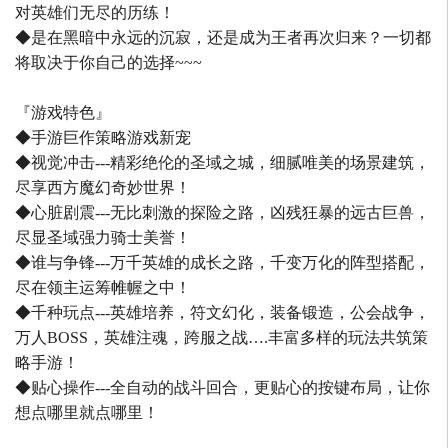
对英雄们无尽的历练！
◆是在黑暗中永远的沉寂，还是成为王者再次归来？一切都
将取决于你自己的选择~~~
『游戏特色』
◆手游巨作策略游戏新宠
◆视觉冲击---精彩绝伦的圣域之城，细腻唯美的场景建筑，
尽享西方魔幻奇妙世界！
◆心脏剧震---无比刺激的探险之路，凶残狂暴的远古巨兽，
尽显圣域强力骑士美誉！
◆谁与争锋---万千英雄的成长之路，千变万化的阵型搭配，
尽在领主运筹帷幄之中！
◆千种玩点---英雄培养，符文幻化，装备锻造，公会战争，
万人BOSS，英雄注魂，跨服之战….丰富多样的玩法共筑策
略手游！
◆贴心操作---全自动的战斗回合，更贴心的按键布局，让你
想点哪里就点哪里！