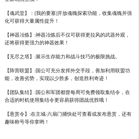
【魂武堂】：
[
我的要塞
]
开放魂魄探索功能，收集魂魄并强
化可获得大量属性提升！
【神器冶炼】
:
神器冶炼后不仅可获得更拉风的武器外观，
还将获得更强力的神器效果！
【无尽之塔】
:
展示生存能力和战斗技巧的极限挑战。
【阵营联盟】
:
国公可充分发挥外交手段，善加利用联盟功
能，改善劣势，实现以少胜多，创造胜利奇迹！
【团队集结】
:
国公和军团都督每周可免费领取集结令，在
合适的时机使用集结令更容易获得团战优胜哦！
【悬赏令】
:
在主城
-
六扇门捕快处可查看或发布悬赏，还有
趣味称号等你拿哟！