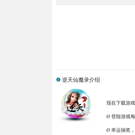
逆天仙魔录介绍
现在下载游
Ø 登陆游戏
Ø 幸运抽奖