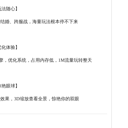
玩法随心】
、结婚、跨服战，海量玩法根本停不下来
优化体验】
擎，优化系统，占用内存低，
1M
流量玩转整天
惊艳眼球】
击效果，
3D
缩放查看全景，惊艳你的双眼