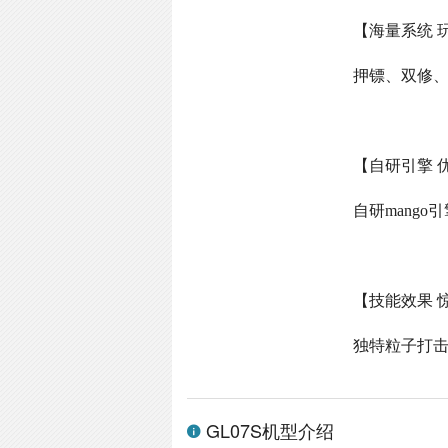
【海量系统 
押镖、双修
【自研引擎 
自研
mango
引
【技能效果 
独特粒子打
GL07S机型介绍