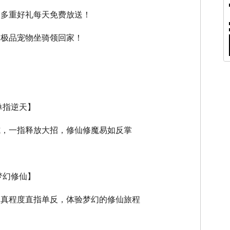
，多重好礼每天免费放送！
，极品宠物坐骑领回家！
单指逆天】
式，一指释放大招，修仙修魔易如反掌
梦幻修仙】
逼真程度直指单反，体验梦幻的修仙旅程