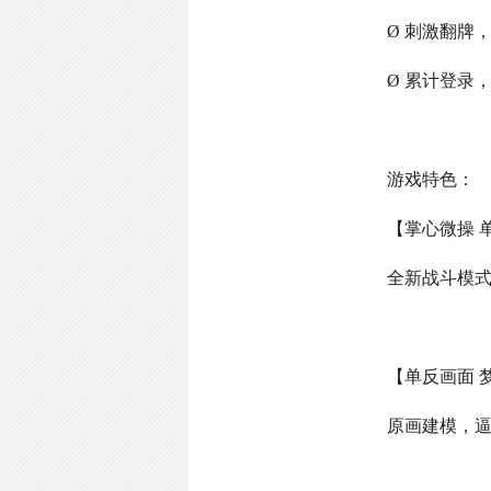
Ø 刺激翻牌
Ø 累计登录
游戏特色：
【掌心微操 
全新战斗模
【单反画面 
原画建模，