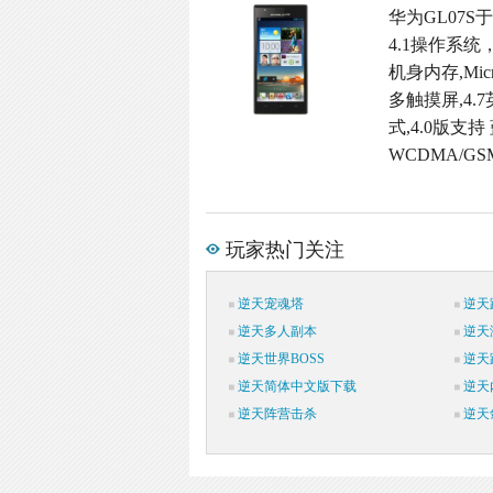
华为GL07S于
4.1操作系统
机身内存,Micr
多触摸屏,4.
式,4.0版支持
WCDMA/G
玩家热门关注
逆天宠魂塔
逆天
逆天多人副本
逆天
逆天世界BOSS
逆天
逆天简体中文版下载
逆天
逆天阵营击杀
逆天