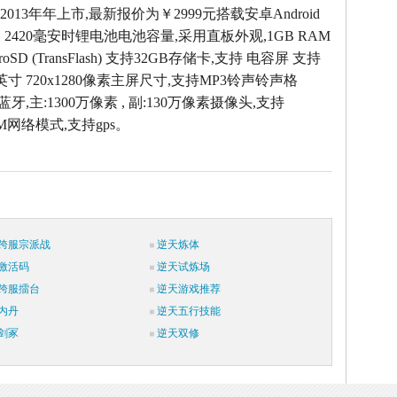
2013年年上市,最新报价为￥2999元搭载安卓Android
，2420毫安时锂电池电池容量,采用直板外观,1GB RAM
oSD (TransFlash) 支持32GB存储卡,支持 电容屏 支持
7英寸 720x1280像素主屏尺寸,支持MP3铃声铃声格
 蓝牙,主:1300万像素 , 副:130万像素摄像头,支持
SM网络模式,支持gps。
跨服宗派战
逆天炼体
激活码
逆天试炼场
跨服擂台
逆天游戏推荐
内丹
逆天五行技能
剑冢
逆天双修