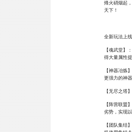
烽火硝烟起
天下！
全新玩法上
【魂武堂】
得大量属性
【神器冶炼
更强力的神
【无尽之塔
【阵营联盟
劣势，实现
【团队集结