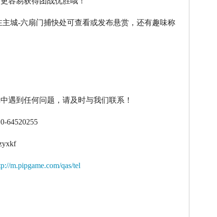
令更容易获得团战优胜哦！
在主城
-
六扇门捕快处可查看或发布悬赏，还有趣味称
！
戏中遇到任何问题，请及时与我们联系！
10-64520255
zyxkf
tp://m.pipgame.com/qas/tel