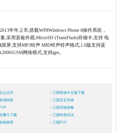
2013年年上市,搭载WP8Windows Phone 8操作系统，
采用直板外观,MicroSD (TransFlash)存储卡,支持 电
摸屏,支持MP3铃声 MID铃声铃声格式,1.0版支持蓝
2000/GSM网络模式,支持gps。
怎么过关
三国简体中文版下载
高清特效
三国宝石升级
VP
三国升级攻略
在哪儿下载
三国特色玩法
游戏推荐
三国PVE