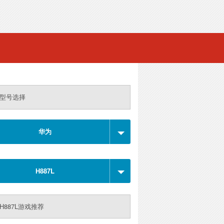
型号选择
华为
H887L
H887L游戏推荐