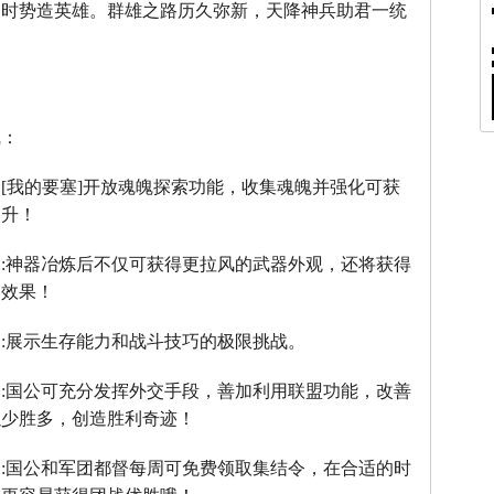
，时势造英雄。群雄之路历久弥新，天降神兵助君一统
线：
：
[
我的要塞
]
开放魂魄探索功能，收集魂魄并强化可获
提升！
】
:
神器冶炼后不仅可获得更拉风的武器外观，还将获得
器效果！
】
:
展示生存能力和战斗技巧的极限挑战。
】
:
国公可充分发挥外交手段，善加利用联盟功能，改善
以少胜多，创造胜利奇迹！
】
:
国公和军团都督每周可免费领取集结令，在合适的时