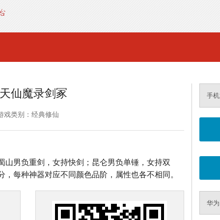
天仙魔录剑冢
手机
游戏类别：经典修仙
蜀山男负重剑，女持快剑；昆仑男负单锤，女持双
分，每种神器对应不同颜色品阶，属性也各不相同。
华为