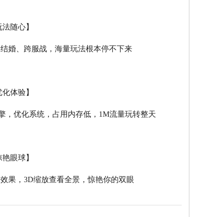
玩法随心】
、结婚、跨服战，海量玩法根本停不下来
优化体验】
擎，优化系统，占用内存低，
1M
流量玩转整天
惊艳眼球】
击效果，
3D
缩放查看全景，惊艳你的双眼