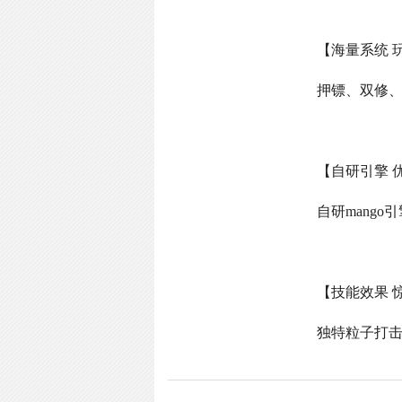
【海量系统 
押镖、双修
【自研引擎 
自研
mango
引
【技能效果 
独特粒子打