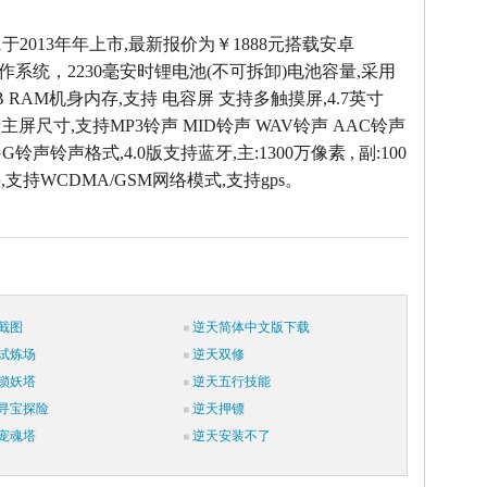
01于2013年年上市,最新报价为￥1888元搭载安卓
4.2操作系统，2230毫安时锂电池(不可拆卸)电池容量,采用
B RAM机身内存,支持 电容屏 支持多触摸屏,4.7英寸
像素主屏尺寸,支持MP3铃声 MID铃声 WAV铃声 AAC铃声
G铃声铃声格式,4.0版支持蓝牙,主:1300万像素 , 副:100
支持WCDMA/GSM网络模式,支持gps。
截图
逆天简体中文版下载
试炼场
逆天双修
锁妖塔
逆天五行技能
寻宝探险
逆天押镖
宠魂塔
逆天安装不了