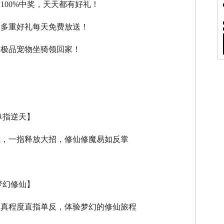
，100%中奖，天天都有好礼！
，多重好礼每天免费放送！
，极品宠物坐骑领回家！
单指逆天】
式，一指释放大招，修仙修魔易如反掌
梦幻修仙】
逼真程度直指单反，体验梦幻的修仙旅程