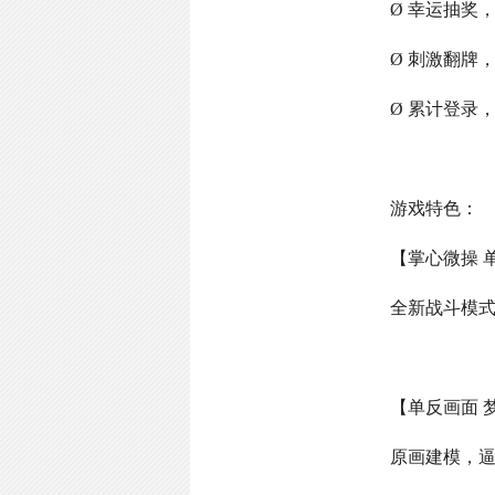
Ø 幸运抽奖
Ø 刺激翻牌
Ø 累计登录
游戏特色：
【掌心微操 
全新战斗模
【单反画面 
原画建模，