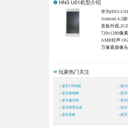
HN3-U01机型介绍
华为HN3-U
Android 
直板外观,2G
720x1280
AMR铃声 OG
万像素摄像头,
玩家热门关注
逆天VIP特权
逆天
逆天摇钱树
逆天
逆天激活码
逆天
逆天阵营击杀
逆天
逆天音效
逆天