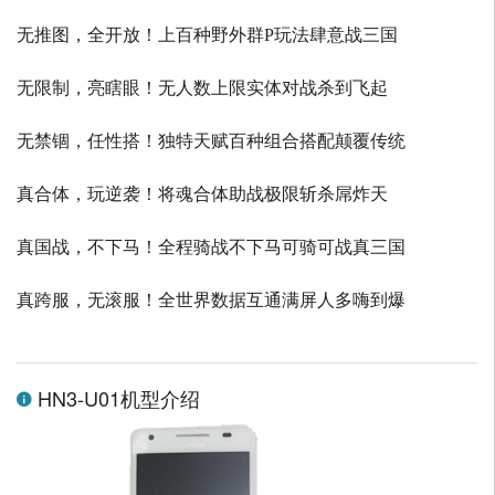
无推图，全开放！上百种野外群P玩法肆意战三国
无限制，亮瞎眼！无人数上限实体对战杀到飞起
无禁锢，任性搭！独特天赋百种组合搭配颠覆传统
真合体，玩逆袭！将魂合体助战极限斩杀屌炸天
真国战，不下马！全程骑战不下马可骑可战真三国
真跨服，无滚服！全世界数据互通满屏人多嗨到爆
HN3-U01机型介绍