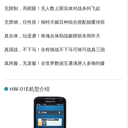
无限制，亮瞎眼！无人数上限实体对战杀到飞起
无禁锢，任性搭！独特天赋百种组合搭配颠覆传统
真合体，玩逆袭！将魂合体助战极限斩杀屌炸天
真国战，不下马！全程骑战不下马可骑可战真三国
真跨服，无滚服！全世界数据互通满屏人多嗨到爆
HW-01E机型介绍