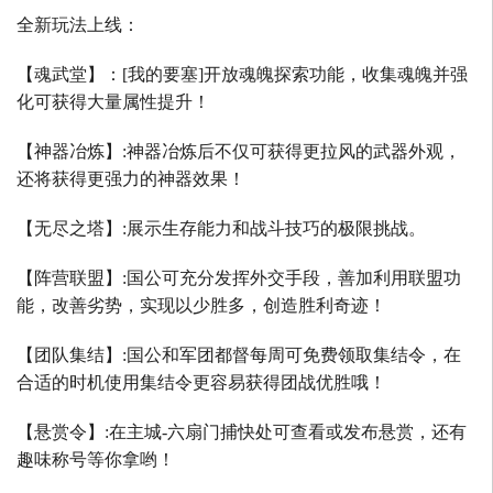
全新玩法上线：
【魂武堂】：
[
我的要塞
]
开放魂魄探索功能，收集魂魄并强
化可获得大量属性提升！
【神器冶炼】
:
神器冶炼后不仅可获得更拉风的武器外观，
还将获得更强力的神器效果！
【无尽之塔】
:
展示生存能力和战斗技巧的极限挑战。
【阵营联盟】
:
国公可充分发挥外交手段，善加利用联盟功
能，改善劣势，实现以少胜多，创造胜利奇迹！
【团队集结】
:
国公和军团都督每周可免费领取集结令，在
合适的时机使用集结令更容易获得团战优胜哦！
【悬赏令】
:
在主城
-
六扇门捕快处可查看或发布悬赏，还有
趣味称号等你拿哟！