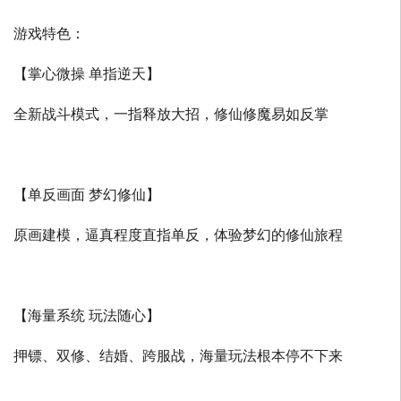
游戏特色：
【掌心微操 单指逆天】
全新战斗模式，一指释放大招，修仙修魔易如反掌
【单反画面 梦幻修仙】
原画建模，逼真程度直指单反，体验梦幻的修仙旅程
【海量系统 玩法随心】
押镖、双修、结婚、跨服战，海量玩法根本停不下来