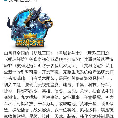
由风靡全国的《明珠三国》《圣域龙斗士》《明珠三国2》
《明珠轩辕》等多名初创成员联合打造的年度重磅策略手游
游戏《英雄之冠》即将于各位玩家见面。《英雄之冠》采用
全新unity引擎研发，开发环境、完整生态系统给产品研发打
下夯实基础。自有美术团队，层层把关保证游戏风格统一，
切入主题，展现完美视觉盛宴。建造、采集、科技、行军、
掠夺一样都不能少。英雄、装备、技能、关卡、擂台战斗酣
畅淋漓。九大模块，百种建筑。农业军事，任意搭配。四大
军种，海梁科技。千军万马，攻城略地。英雄升星，装备锻
造。探险擂台，战火燃烧。数十位英雄，风格多样，满足玩
家收集欲望。星级、技能、天赋、装备、强化全武装制霸战